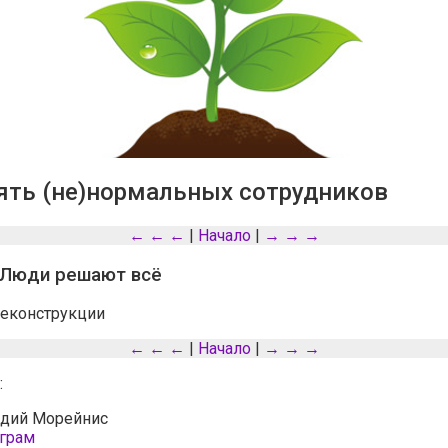
зять (не)нормальных сотрудников
← ← ←
|
Начало
|
→ → →
. Люди решают всё
реконструкции
← ← ←
|
Начало
|
→ → →
:
дий Морейнис
грам