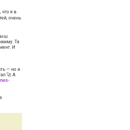
 что я в
тей, очень
рыш.
амму. Та
мент. И
ть — но и
ап 🚀 А
znes-
в