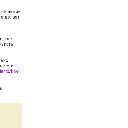
ажи акций
ые делает
о, где
купать
лько
ое — и
der.ru/kak-
в