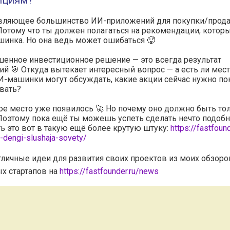
ициям?
вляющее большинство ИИ-приложений для покупки/прод
Потому что ты должен полагаться на рекомендации, котор
инка. Но она ведь может ошибаться 🥵
енное инвестиционное решение — это всегда результат
й 🎯 Откуда вытекает интересный вопрос — а есть ли мест
-машинки могут обсуждать, какие акции сейчас нужно по
вать?
ое место уже появилось 🚀 Но почему оно должно быть то
Поэтому пока ещё ты можешь успеть сделать нечто подобн
ь это вот в такую ещё более крутую штуку:
https://fastfoun
t-dengi-slushaja-sovety/
тличные идеи для развития своих проектов из моих обзоро
х стартапов на
https://fastfounder.ru/news