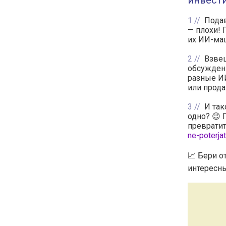
инвест
1
Пода
— плохи! 
их ИИ-маш
2
Взвеш
обсуждени
разные ИИ
или прода
3
И так
одно? 😉 
превратит
ne-poterja
📈 Бери о
интересны