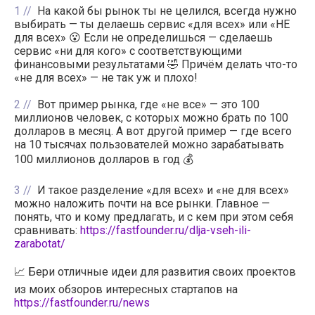
1
На какой бы рынок ты не целился, всегда нужно
выбирать — ты делаешь сервис «для всех» или «НЕ
для всех» 😮 Если не определишься — сделаешь
сервис «ни для кого» с соответствующими
финансовыми результатами 🤣 Причём делать что-то
«не для всех» — не так уж и плохо!
2
Вот пример рынка, где «не все» — это 100
миллионов человек, с которых можно брать по 100
долларов в месяц. А вот другой пример — где всего
на 10 тысячах пользователей можно зарабатывать
100 миллионов долларов в год 💰
3
И такое разделение «для всех» и «не для всех»
можно наложить почти на все рынки. Главное —
понять, что и кому предлагать, и с кем при этом себя
сравнивать:
https://fastfounder.ru/dlja-vseh-ili-
zarabotat/
📈 Бери отличные идеи для развития своих проектов
из моих обзоров интересных стартапов на
https://fastfounder.ru/news