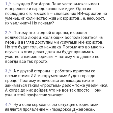
1
Фаундер Box Аарон Леви часто высказывает
интересные и парадоксальные идеи. Одна из
последних его мыслей — «появление ИИ-юристов не
уменьшит количество живых юристов… а, наоборот,
их увеличит»! Но почему?
2
Потому что, с одной стороны, вырастет
количество людей, желающих воспользоваться на
первый взгляд доступными услугами ИИ-юристов.
Но это будет только наживка. Потому что во многих
случаях в этих делах должны будут принимать
участие и живые юристы — потому что далеко не
всегда всё так просто.
3
А с другой стороны — работать юристом со
всеми этими ИИ-инструментами будет гораздо
проще! Поэтому количество желающих начать
заниматься таким «простым» делом тоже увеличится.
А когда до них дойдёт, что не всё так просто — они
уже в этой профессии увязнут.
4
Ну а если серьёзно, эта ситуация с юристами
является проявлением «парадокса Джевонса»,