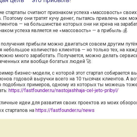
ая цель — это прибыль!
е стартапы считают признаком успеха «массовость» своих
. Поэтому они тратят кучу денег, пытаясь привлечь как мо
иентов — на большинстве которых они ни хрена на зараб
наком успеха является не «массовость» — а прибыль 💰
 получения прибыли можно двигаться совсем другим путё
 небольшое количество клиентов — но только тех, на каж
ожно много заработать. Получается, можно делать сервис
печенных или вообще богатых людей 🚀
ример бизнес-модели, с которой этот стартап собирается в
онов годовой выручки всего на 10 тысячах клиентов. А во
о подобных примеров, одному из которых ты можешь тож
ать:
https://fastfounder.ru/nastojashhaja-cel-jeto-pribyl/
тличные идеи для развития своих проектов из моих обзоро
х стартапов на
https://fastfounder.ru/news