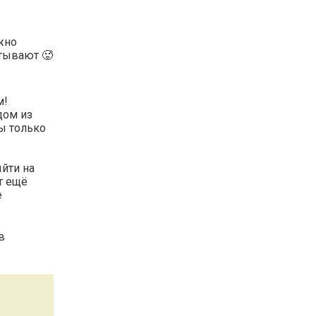
жно
атывают 🥵
м!
дом из
ы только
ыйти на
т ещё
е
в