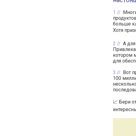
настоящ
1
Многи
продуктов
больше кл
Хотя приз
2
А для
Привлекая
котором м
для обес
3
Вот п
100 милли
нескольк
последов
📈 Бери о
интересны