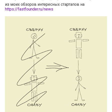
из моих обзоров интересных стартапов на
https://fastfounder.ru/news