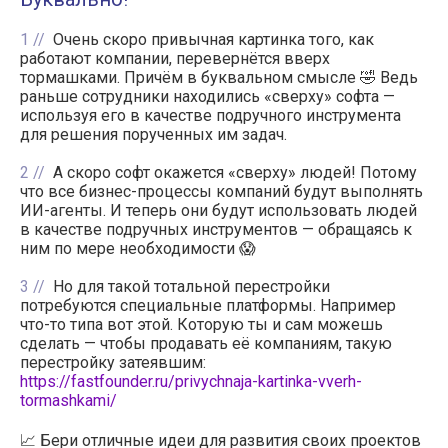
1
Очень скоро привычная картинка того, как
работают компании, перевернётся вверх
тормашками. Причём в буквальном смысле 🤣 Ведь
раньше сотрудники находились «сверху» софта —
используя его в качестве подручного инструмента
для решения порученных им задач.
2
А скоро софт окажется «сверху» людей! Потому
что все бизнес-процессы компаний будут выполнять
ИИ-агенты. И теперь они будут использовать людей
в качестве подручных инструментов — обращаясь к
ним по мере необходимости 😱
3
Но для такой тотальной перестройки
потребуются специальные платформы. Например
что-то типа вот этой. Которую ты и сам можешь
сделать — чтобы продавать её компаниям, такую
перестройку затеявшим:
https://fastfounder.ru/privychnaja-kartinka-vverh-
tormashkami/
📈 Бери отличные идеи для развития своих проектов