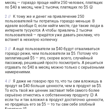
месяц — гораздо проще найти 250 человек, платящих
по $40 в месяц, чем 2 тысячи, платящих по $5 😮
2
К тому же и денег на привлечение 250
пользователей ты потратишь гораздо меньше. В
идеале вообще 0, если найти месте, где такие люди в
интернете тусуются. А чтобы привлечь 2 тысячи
пользователей — придётся уже давать рекламу, что
встанет в нехилую копеечку.
3
А ещё пользователи за $40 будут отваливаться
гораздо реже, чем пользователи за $5. Потому что
заплативший $5 — это, скорее всего, случайный
пассажир, решивший просто посмотреть. А решиться
отдавать по $40 в месяц можно только с серьёзными
намерениями.
4
Я даже не говорю про то, что ты сам вложишь в
продут за $40 больше ценности, чем в продукт за $5.
То есть твой же ценник заставит тебя самого более
серьёзно отнестись к собственному продукту 😉 А
если ты и так вложил в продукт достаточно ценности,
но продаёшь его за $5 — то ты сам себе злобный
Буратино 🤣