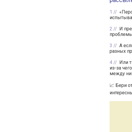
рассылк
1
«Перс
испытыва
2
И пре
проблемы
3
А есл
разных п
4
Или т
из-за чег
между ни
📈 Бери о
интересны