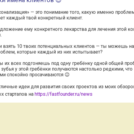
и имена клиентов 😉
онализация» — это понимание того, какую именно пробле
ет каждый твой конкретный клиент.
дложение ему конкретного лекарства для лечения этой к
.
и взять 10 твоих потенциальных клиентов — ты можешь на
роблем, которые каждый из них испытывает?
ы их всех подгоняешь под одну гребёнку одной общей пр
о зубья у этой гребёнки получаются настолько редкими, чт
ми спокойно просачиваются 😉
тличные идеи для развития своих проектов из моих обзоро
х стартапов на
https://fastfounder.ru/news