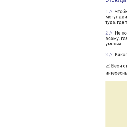
отсюда
1
Чтобы
могут дви
туда, где 
2
Не по
всему, гл
умения.
3
Каког
📈 Бери о
интересны