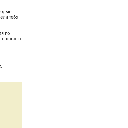
оторые
вели тебя
дя по
-то нового
в