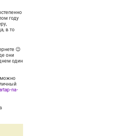
остепенно
лом году
ру,
, в то
ернете 😉
де они
днем один
о можно
тличный
artap-na-
в