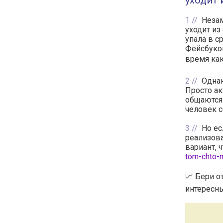
уходит 
1
Незам
уходит из
упала в с
Фейсбуком
время как
2
Однак
Просто ак
общаются 
человек с
3
Но ес
реализова
вариант, 
tom-chto-m
📈 Бери о
интересны