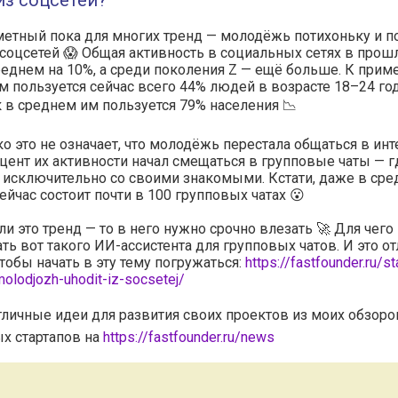
из соцсетей?
етный пока для многих тренд — молодёжь потихоньку и п
 соцсетей 😱 Общая активность в социальных сетях в прош
реднем на 10%, а среди поколения Z — ещё больше. К приме
 пользуется сейчас всего 44% людей в возрасте 18–24 года
 в среднем им пользуется 79% населения 📉
о это не означает, что молодёжь перестала общаться в инт
цент их активности начал смещаться в групповые чаты — г
исключительно со своими знакомыми. Кстати, даже в сре
ейчас состоит почти в 100 групповых чатах 😮
ли это тренд — то в него нужно срочно влезать 🚀 Для чег
ть вот такого ИИ-ассистента для групповых чатов. И это о
чтобы начать в эту тему погружаться:
https://fastfounder.ru/st
olodjozh-uhodit-iz-socsetej/
тличные идеи для развития своих проектов из моих обзоро
х стартапов на
https://fastfounder.ru/news