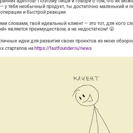
ранних адептов! Поэтому пиши и говори о том, что их мож
— у тебя необычный продукт, ты достаточно маленький и п
ооперации и быстрой реакции.
ми словами, твой идеальный клиент — это тот, для кого сл
й» является преимуществом, а не недостатком! 😮
тличные идеи для развития своих проектов из моих обзоро
х стартапов на
https://fastfounder.ru/news