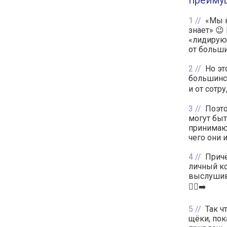
преиму
1
«Мы к
знает» 😉
«лидирую
от больши
2
Но эт
большинс
и от сотр
3
Поэто
могут быт
принимающ
чего они 
4
Причё
личный ко
выслушива
🏃‍♂️‍➡️
5
Так ч
щёки, пок