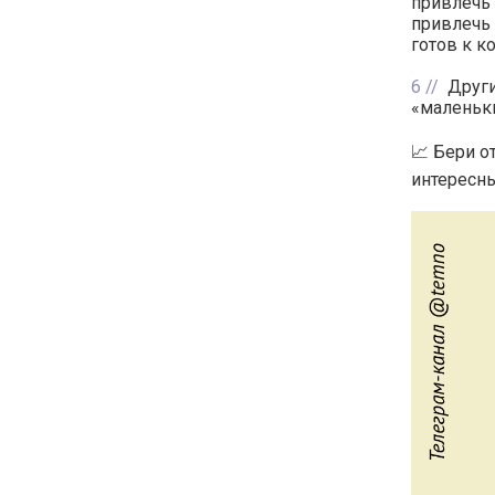
привлечь 
привлечь 
готов к к
6
Други
«маленьки
📈 Бери о
интересны