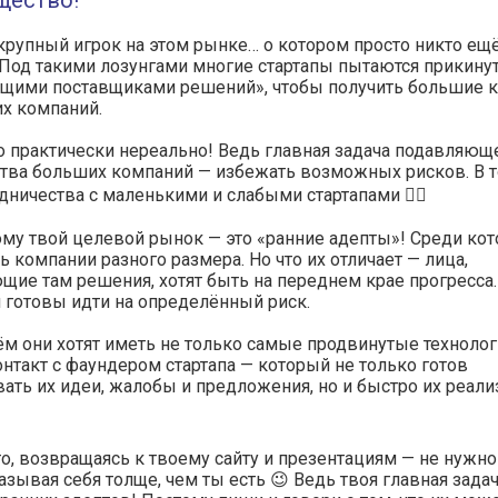
щество!
рупный игрок на этом рынке… о котором просто никто ещ
 Под такими лозунгами многие стартапы пытаются прикину
щими поставщиками решений», чтобы получить большие 
х компаний.
о практически нереально! Ведь главная задача подавляющ
тва больших компаний — избежать возможных рисков. В т
удничества с маленькими и слабыми стартапами 🙅‍♂️
му твой целевой рынок — это «ранние адепты»! Среди ко
ь компании разного размера. Но что их отличает — лица,
ие там решения, хотят быть на переднем крае прогресса.
и готовы идти на определённый риск.
м они хотят иметь не только самые продвинутые технологи
нтакт с фаундером стартапа — который не только готов
ть их идеи, жалобы и предложения, но и быстро их реал
то, возвращаясь к твоему сайту и презентациям — не нужно
азывая себя толще, чем ты есть 😉 Ведь твоя главная зада