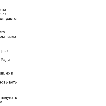
ё не
ться
контракты
его
ом числе
торых
 Ради
и, но и
изовывать
 надувать
ча —