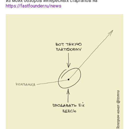
из моих обзоров интересных стартапов на
https://fastfounder.ru/news