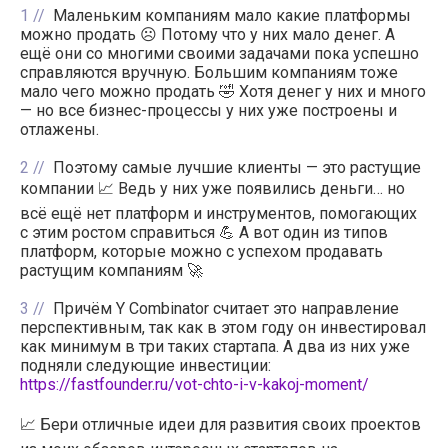
1
Маленьким компаниям мало какие платформы
можно продать ☹️ Потому что у них мало денег. А
ещё они со многими своими задачами пока успешно
справляются вручную. Большим компаниям тоже
мало чего можно продать 🤣 Хотя денег у них и много
— но все бизнес-процессы у них уже построены и
отлажены.
2
Поэтому самые лучшие клиенты — это растущие
компании 📈 Ведь у них уже появились деньги… но
всё ещё нет платформ и инструментов, помогающих
с этим ростом справиться 💪 А вот один из типов
платформ, которые можно с успехом продавать
растущим компаниям 🚀
3
Причём Y Combinator считает это направление
перспективным, так как в этом году он инвестировал
как минимум в три таких стартапа. А два из них уже
подняли следующие инвестиции:
https://fastfounder.ru/vot-chto-i-v-kakoj-moment/
📈 Бери отличные идеи для развития своих проектов