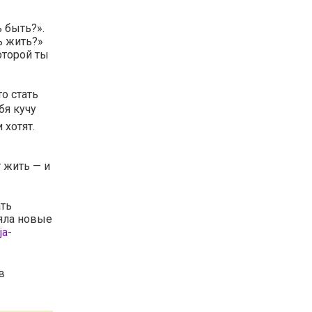
 быть?».
ь жить?»
оторой ты
о стать
бя кучу
 хотят.
 жить — и
ать
няла новые
ja-
в