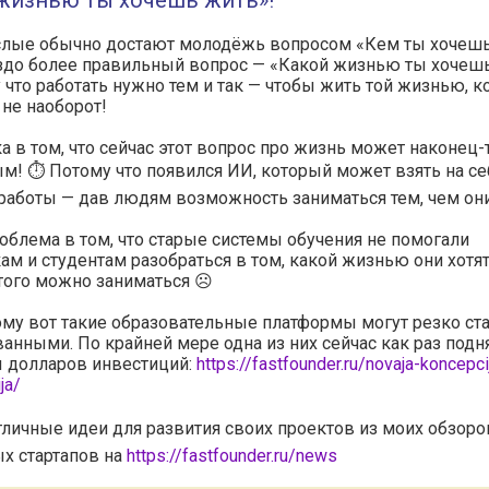
 жизнью ты хочешь жить»!
слые обычно достают молодёжь вопросом «Кем ты хочешь
аздо более правильный вопрос — «Какой жизнью ты хочеш
 что работать нужно тем и так — чтобы жить той жизнью, к
 не наоборот!
 в том, что сейчас этот вопрос про жизнь может наконец-т
м! ⏱️ Потому что появился ИИ, который может взять на се
работы — дав людям возможность заниматься тем, чем они
облема в том, что старые системы обучения не помогали
м и студентам разобраться в том, какой жизнью они хотят
того можно заниматься ☹️
му вот такие образовательные платформы могут резко ст
анными. По крайней мере одна из них сейчас как раз под
 долларов инвестиций:
https://fastfounder.ru/novaja-koncepci
ja/
тличные идеи для развития своих проектов из моих обзоро
х стартапов на
https://fastfounder.ru/news