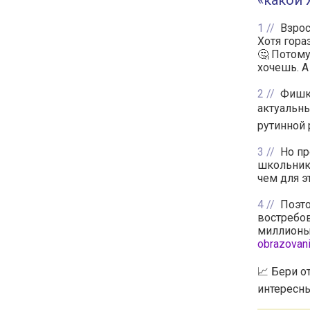
«какой
1
Взро
Хотя гор
🤔 Потому
хочешь. А
2
Фишка
актуальны
рутинной 
3
Но пр
школьника
чем для э
4
Поэто
востребов
миллионы
obrazovani
📈 Бери о
интересны