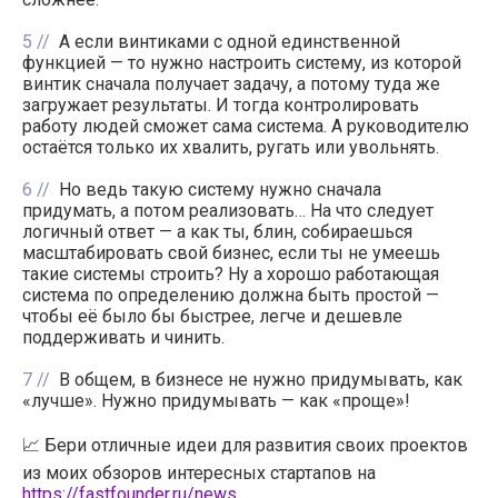
5
А если винтиками с одной единственной
функцией — то нужно настроить систему, из которой
винтик сначала получает задачу, а потому туда же
загружает результаты. И тогда контролировать
работу людей сможет сама система. А руководителю
остаётся только их хвалить, ругать или увольнять.
6
Но ведь такую систему нужно сначала
придумать, а потом реализовать… На что следует
логичный ответ — а как ты, блин, собираешься
масштабировать свой бизнес, если ты не умеешь
такие системы строить? Ну а хорошо работающая
система по определению должна быть простой —
чтобы её было бы быстрее, легче и дешевле
поддерживать и чинить.
7
В общем, в бизнесе не нужно придумывать, как
«лучше». Нужно придумывать — как «проще»!
📈 Бери отличные идеи для развития своих проектов
из моих обзоров интересных стартапов на
https://fastfounder.ru/news