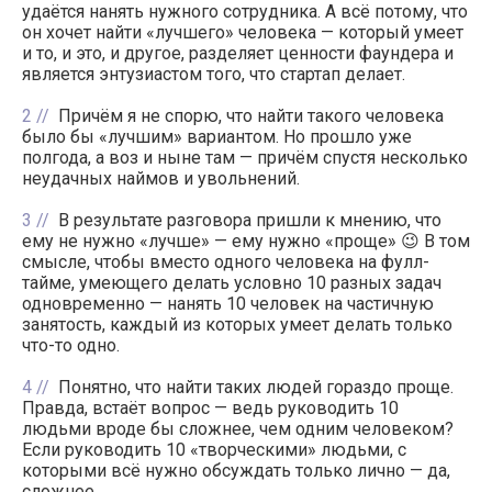
удаётся нанять нужного сотрудника. А всё потому, что
он хочет найти «лучшего» человека — который умеет
и то, и это, и другое, разделяет ценности фаундера и
является энтузиастом того, что стартап делает.
2
Причём я не спорю, что найти такого человека
было бы «лучшим» вариантом. Но прошло уже
полгода, а воз и ныне там — причём спустя несколько
неудачных наймов и увольнений.
3
В результате разговора пришли к мнению, что
ему не нужно «лучше» — ему нужно «проще» 😉 В том
смысле, чтобы вместо одного человека на фулл-
тайме, умеющего делать условно 10 разных задач
одновременно — нанять 10 человек на частичную
занятость, каждый из которых умеет делать только
что-то одно.
4
Понятно, что найти таких людей гораздо проще.
Правда, встаёт вопрос — ведь руководить 10
людьми вроде бы сложнее, чем одним человеком?
Если руководить 10 «творческими» людьми, с
которыми всё нужно обсуждать только лично — да,
сложнее.