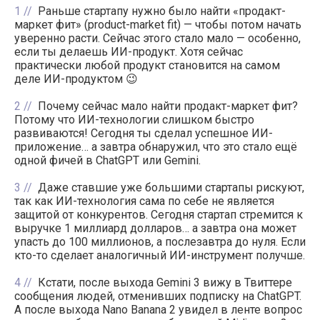
1
Раньше стартапу нужно было найти «продакт-
маркет фит» (product-market fit) — чтобы потом начать
уверенно расти. Сейчас этого стало мало — особенно,
если ты делаешь ИИ-продукт. Хотя сейчас
практически любой продукт становится на самом
деле ИИ-продуктом 😉
2
Почему сейчас мало найти продакт-маркет фит?
Потому что ИИ-технологии слишком быстро
развиваются! Сегодня ты сделал успешное ИИ-
приложение… а завтра обнаружил, что это стало ещё
одной фичей в ChatGPT или Gemini.
3
Даже ставшие уже большими стартапы рискуют,
так как ИИ-технология сама по себе не является
защитой от конкурентов. Сегодня стартап стремится к
выручке 1 миллиард долларов… а завтра она может
упасть до 100 миллионов, а послезавтра до нуля. Если
кто-то сделает аналогичный ИИ-инструмент получше.
4
Кстати, после выхода Gemini 3 вижу в Твиттере
сообщения людей, отменивших подписку на ChatGPT.
А после выхода Nano Banana 2 увидел в ленте вопрос