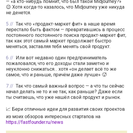
— «а кто-нибудь помнит, что был такой Midjourney?»
😉 Хотя когда-то казалось, что Midjourney уже никуда
не денется.
5
Так что «продакт-маркет фит» в наше время
перестало быть фактом — превратившись в процесс
постоянного постоянного поиска продакт-маркет фит,
так как этот самый маркет продолжает быстро
меняться, заставляя тебя менять свой продукт.
6
Или вот недавно один предприниматель
пожаловался, что его доходы стали заметно и
неуклонно снижаться… хотя «он делает всё то же
самое, что и раньше, причём даже лучше» 🥵
7
Так что самый важный вопрос — а что ты сейчас
начал делать не то и не так, как раньше? Даже если
ты считаешь, что уже нашёл свой продукт и рынок.
📈 Бери отличные идеи для развития своих проектов
из моих обзоров интересных стартапов на
https://fastfounder.ru/news