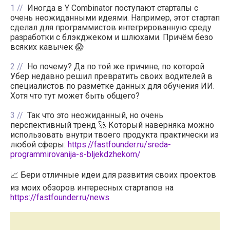
1
Иногда в Y Combinator поступают стартапы с
очень неожиданными идеями. Например, этот стартап
сделал для программистов интегрированную среду
разработки с блэкджеком и шлюхами. Причём безо
всяких кавычек 😱
2
Но почему? Да по той же причине, по которой
Убер недавно решил превратить своих водителей в
специалистов по разметке данных для обучения ИИ.
Хотя что тут может быть общего?
3
Так что это неожиданный, но очень
перспективный тренд 🚀 Который наверняка можно
использовать внутри твоего продукта практически из
любой сферы:
https://fastfounder.ru/sreda-
programmirovanija-s-bljekdzhekom/
📈 Бери отличные идеи для развития своих проектов
из моих обзоров интересных стартапов на
https://fastfounder.ru/news