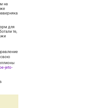
ем на
уже
наверняка
форм для
отали те,
ажи
правление
 свою
миллионы
oe-jeto-
в