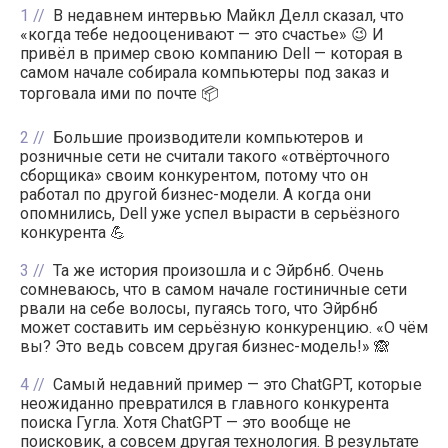
1
В недавнем интервью Майкл Делл сказал, что
«когда тебе недооценивают — это счастье» 😉 И
привёл в пример свою компанию Dell — которая в
самом начале собирала компьютеры под заказ и
торговала ими по почте 📦
2
Большие производители компьютеров и
розничные сети не считали такого «отвёрточного
сборщика» своим конкурентом, потому что он
работал по другой бизнес-модели. А когда они
опомнились, Dell уже успел вырасти в серьёзного
конкурента 💪
3
Та же история произошла и с Эйрбнб. Очень
сомневаюсь, что в самом начале гостиничные сети
рвали на себе волосы, пугаясь того, что Эйрбнб
может составить им серьёзную конкуренцию. «О чём
вы? Это ведь совсем другая бизнес-модель!» 🙈
4
Самый недавний пример — это ChatGPT, которые
неожиданно превратился в главного конкурента
поиска Гугла. Хотя ChatGPT — это вообще не
поисковик, а совсем другая технология. В результате