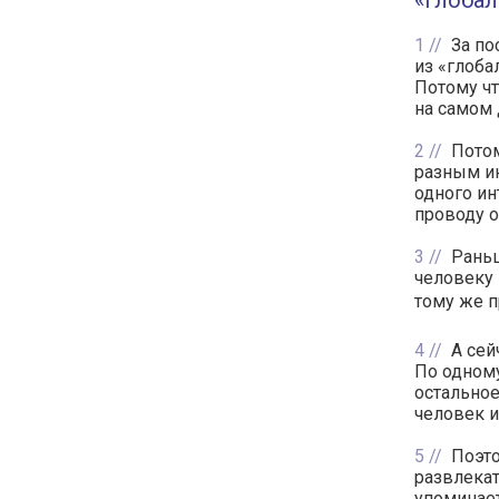
«глобал
1
За по
из «глоба
Потому чт
на самом 
2
Потом
разным и
одного ин
проводу 
3
Раньш
человеку 
тому же п
4
А сей
По одному
остальное
человек и
5
Поэто
развлекат
упоминает