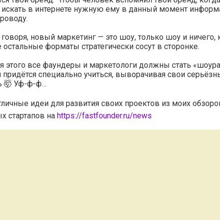
я искать в интернете нужную ему в данный момент инфор
роводу.
 говоря, новый маркетинг — это шоу, только шоу и ничего,
е остальные форматы стратегически сосут в сторонке.
я этого все фаундеры и маркетологи должны стать «шоур
 придётся специально учиться, выворачивая свои серьёзн
ь 🤯 Уф-ф-ф…
тличные идеи для развития своих проектов из моих обзоро
х стартапов на
https://fastfounder.ru/news