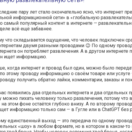
ьную развлекательную сеть»!
следние пару лет стало окончательно ясно, что интернет пр
льной информационной сети» в «глобальную развлекатель
о самый популярный контент в интернете — развлекательн
деле всё ещё забавнее.
у что складывается ощущение, что человек подключен ср
нтернетам двумя разными проводами 😉 По одному провод
тернета он потребляет развлечения. А в другом интернете 
он ищет информацию.
е, когда интернет и провод был один, можно было переда
по этому проводу информацию о своём товаре или услуге 
роводу получить обратно лайки, комментарии, заказы и по
час появились два отдельных интернета и два отдельных п
 можно пихать человеку только развлечения, потому что 
 на этом фоне остаётся глубоко внизу. А по второму прово
щет информацию только сам — в Гугле или в ChatGPT без 
му единственный выход — это передача по одному прово
ельных «шоу» в любом формате, но в котором в каком-то 
ся твой бренд. Чтобы человек вспомнил твой бренд, когда