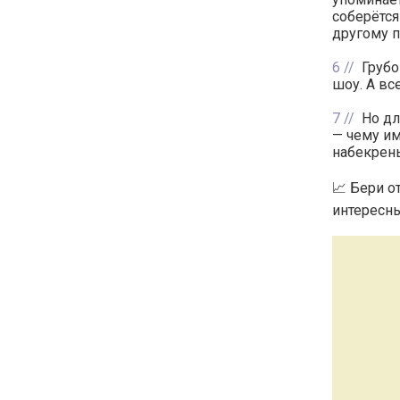
соберётс
другому п
6
Грубо
шоу. А вс
7
Но дл
— чему им
набекрен
📈 Бери о
интересны