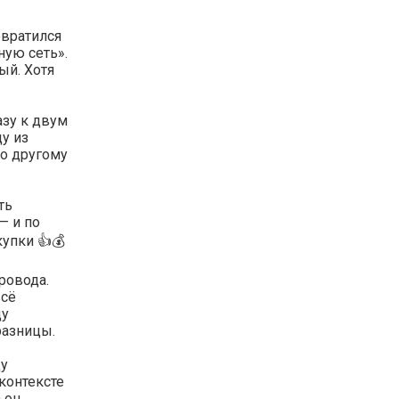
евратился
ную сеть».
ый. Хотя
азу к двум
у из
по другому
ть
— и по
купки 👍💰
ровода.
всё
ду
разницы.
ду
контексте
 он