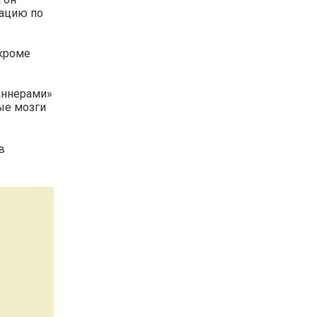
мацию по
 кроме
аннерами»
ые мозги
в