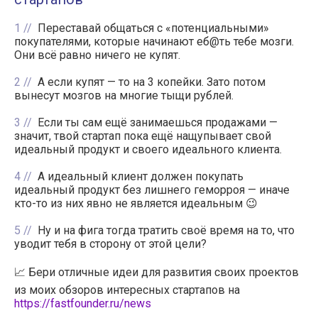
1
Переставай общаться с «потенциальными»
покупателями, которые начинают еб@ть тебе мозги.
Они всё равно ничего не купят.
2
А если купят — то на 3 копейки. Зато потом
вынесут мозгов на многие тыщи рублей.
3
Если ты сам ещё занимаешься продажами —
значит, твой стартап пока ещё нащупывает свой
идеальный продукт и своего идеального клиента.
4
А идеальный клиент должен покупать
идеальный продукт без лишнего геморроя — иначе
кто-то из них явно не является идеальным 😉
5
Ну и на фига тогда тратить своё время на то, что
уводит тебя в сторону от этой цели?
📈 Бери отличные идеи для развития своих проектов
из моих обзоров интересных стартапов на
https://fastfounder.ru/news