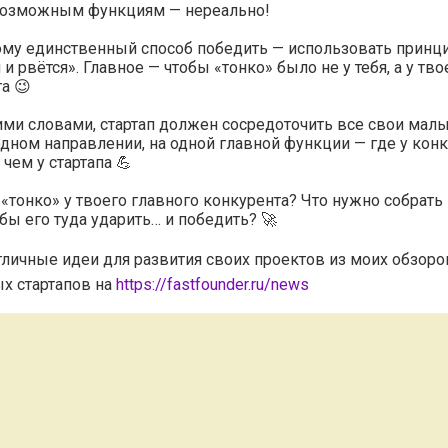
возможным функциям — нереально!
му единственный способ победить — использовать принци
 и рвётся». Главное — чтобы «тонко» было не у тебя, а у тво
а 😉
ми словами, стартап должен сосредоточить все свои мал
одном направлении, на одной главной функции — где у кон
 чем у стартапа 💪
 «тонко» у твоего главного конкурента? Что нужно собрать
обы его туда ударить… и победить? 🚀
тличные идеи для развития своих проектов из моих обзоро
х стартапов на
https://fastfounder.ru/news