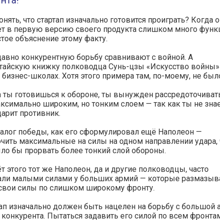
нта!
онять, что стартап изначально готовится проиграть? Когда 
ет в первую версию своего продукта слишком много функц
стое объяснение этому факту.
авно конкурентную борьбу сравнивают с войной. А
тайскую книжку полководца Сунь-цзы «Искусство войны»
 бизнес-школах. Хотя этого примера там, по-моему, не был
 ты готовишься к обороне, ты вынужден рассредоточиват
ксимально широким, но тонким слоем — так как ты не зна
арит противник.
залог победы, как его сформулировал ещё Наполеон —
чить максимальные на силы на одном направлении удара,
ло бы прорвать более тонкий слой обороны.
ёт этого тот же Наполеон, да и другие полководцы, часто
ли малыми силами у больших армий — которые размазыв
свои силы по слишком широкому фронту.
ап изначально должен быть нацелен на борьбу с большой
конкурента. Пытаться задавить его силой по всем фронтам