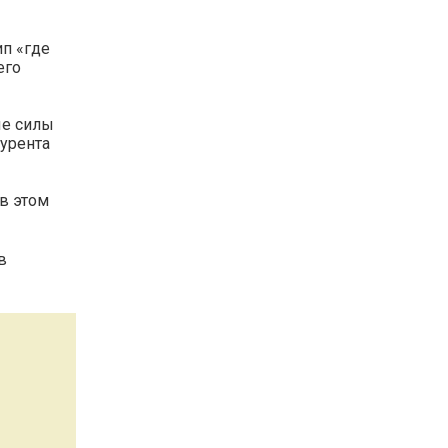
п «где
его
ые силы
курента
 в этом
в