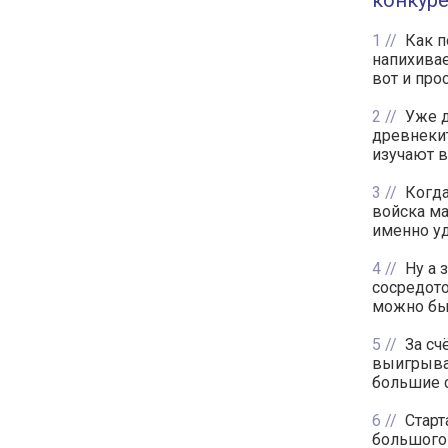
конкуре
1
Как п
напихива
вот и про
2
Уже д
древнеки
изучают в
3
Когда
войска ма
именно уд
4
Ну а 
сосредото
можно бы
5
За сч
выигрыва
большие 
6
Старт
большого 