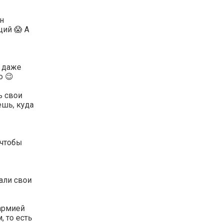
он
ий 😱 А
 даже
о 😉
ь свои
ешь, куда
 чтобы
али свои
 армией
, то есть