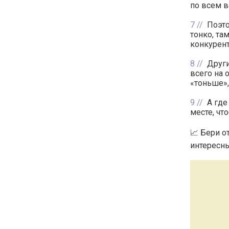
по всем 
7
Поэто
тонко, там
конкурент
8
Други
всего на 
«тоньше»,
9
А где
месте, чт
📈 Бери о
интересны