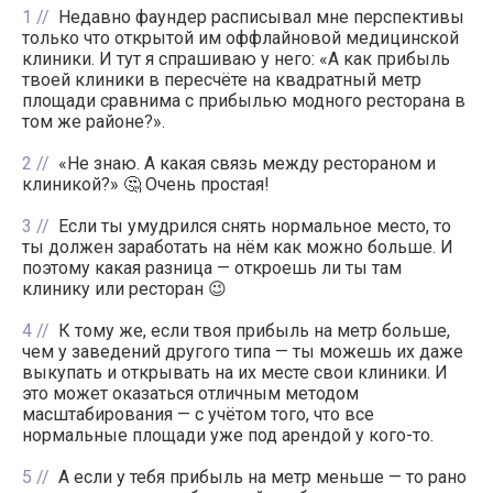
1
Недавно фаундер расписывал мне перспективы
только что открытой им оффлайновой медицинской
клиники. И тут я спрашиваю у него: «А как прибыль
твоей клиники в пересчёте на квадратный метр
площади сравнима с прибылью модного ресторана в
том же районе?».
2
«Не знаю. А какая связь между рестораном и
клиникой?» 🤔 Очень простая!
3
Если ты умудрился снять нормальное место, то
ты должен заработать на нём как можно больше. И
поэтому какая разница — откроешь ли ты там
клинику или ресторан 😉
4
К тому же, если твоя прибыль на метр больше,
чем у заведений другого типа — ты можешь их даже
выкупать и открывать на их месте свои клиники. И
это может оказаться отличным методом
масштабирования — с учётом того, что все
нормальные площади уже под арендой у кого-то.
5
А если у тебя прибыль на метр меньше — то рано