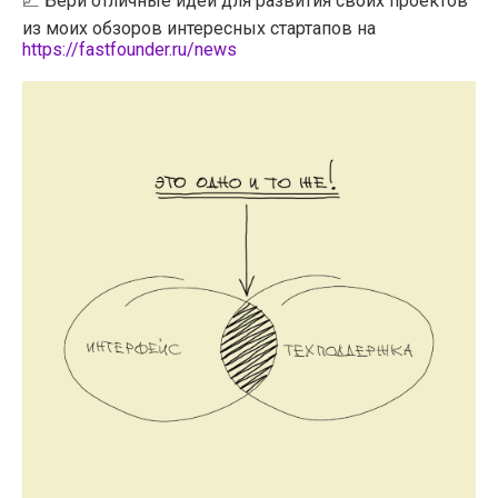
📈 Бери отличные идеи для развития своих проектов
из моих обзоров интересных стартапов на
https://fastfounder.ru/news