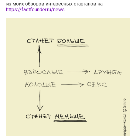
из моих обзоров интересных стартапов на
https://fastfounder.ru/news