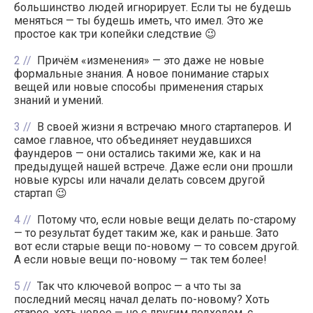
большинство людей игнорирует. Если ты не будешь
меняться — ты будешь иметь, что имел. Это же
простое как три копейки следствие 😉
2
Причём «изменения» — это даже не новые
формальные знания. А новое понимание старых
вещей или новые способы применения старых
знаний и умений.
3
В своей жизни я встречаю много стартаперов. И
самое главное, что объединяет неудавшихся
фаундеров — они остались такими же, как и на
предыдущей нашей встрече. Даже если они прошли
новые курсы или начали делать совсем другой
стартап 😉
4
Потому что, если новые вещи делать по-старому
— то результат будет таким же, как и раньше. Зато
вот если старые вещи по-новому — то совсем другой.
А если новые вещи по-новому — так тем более!
5
Так что ключевой вопрос — а что ты за
последний месяц начал делать по-новому? Хоть
старое, хоть новое — но с другим подходом, с