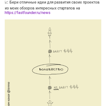
📈 Бери отличные идеи для развития своих проектов
из моих обзоров интересных стартапов на
https://fastfounder.ru/news