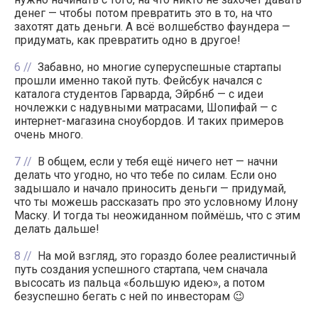
денег — чтобы потом превратить это в то, на что
захотят дать деньги. А всё волшебство фаундера —
придумать, как превратить одно в другое!
6
Забавно, но многие суперуспешные стартапы
прошли именно такой путь. Фейсбук начался с
каталога студентов Гарварда, Эйрбнб — с идеи
ночлежки с надувными матрасами, Шопифай — с
интернет-магазина сноубордов. И таких примеров
очень много.
7
В общем, если у тебя ещё ничего нет — начни
делать что угодно, но что тебе по силам. Если оно
задышало и начало приносить деньги — придумай,
что ты можешь рассказать про это условному Илону
Маску. И тогда ты неожиданном поймёшь, что с этим
делать дальше!
8
На мой взгляд, это гораздо более реалистичный
путь создания успешного стартапа, чем сначала
высосать из пальца «большую идею», а потом
безуспешно бегать с ней по инвесторам 😉