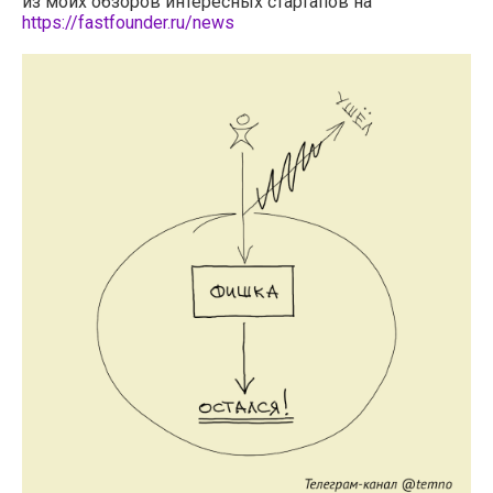
из моих обзоров интересных стартапов на
https://fastfounder.ru/news