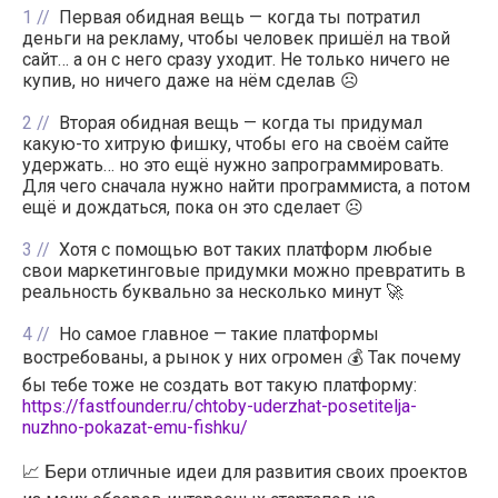
1
Первая обидная вещь — когда ты потратил
деньги на рекламу, чтобы человек пришёл на твой
сайт… а он с него сразу уходит. Не только ничего не
купив, но ничего даже на нём сделав ☹️
2
Вторая обидная вещь — когда ты придумал
какую-то хитрую фишку, чтобы его на своём сайте
удержать… но это ещё нужно запрограммировать.
Для чего сначала нужно найти программиста, а потом
ещё и дождаться, пока он это сделает ☹️
3
Хотя с помощью вот таких платформ любые
свои маркетинговые придумки можно превратить в
реальность буквально за несколько минут 🚀
4
Но самое главное — такие платформы
востребованы, а рынок у них огромен 💰 Так почему
бы тебе тоже не создать вот такую платформу:
https://fastfounder.ru/chtoby-uderzhat-posetitelja-
nuzhno-pokazat-emu-fishku/
📈 Бери отличные идеи для развития своих проектов