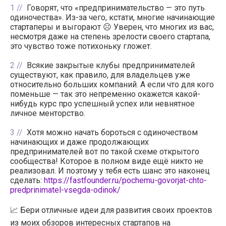
1
Говорят, что «предпринимательство — это путь
одиночества». Из-за чего, кстати, многие начинающие
стартаперы и выгорают ☹️ Уверен, что многих из вас,
несмотря даже на степень зрелости своего стартапа,
это чувство тоже потихоньку гложет.
2
Всякие закрытые клубы предпринимателей
существуют, как правило, для владельцев уже
относительно больших компаний. А если что для кого
поменьше — так это непременно окажется какой-
нибудь курс про успешный успех или невнятное
личное менторство.
3
Хотя можно начать бороться с одиночеством
начинающих и даже продолжающих
предпринимателей вот по такой схеме открытого
сообщества! Которое в полном виде ещё никто не
реализовал. И поэтому у тебя есть шанс это наконец
сделать:
https://fastfounder.ru/pochemu-govorjat-chto-
predprinimatel-vsegda-odinok/
📈 Бери отличные идеи для развития своих проектов
из моих обзоров интересных стартапов на