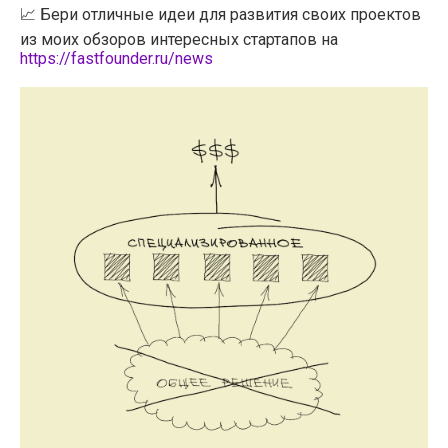
📈 Бери отличные идеи для развития своих проектов
из моих обзоров интересных стартапов на
https://fastfounder.ru/news