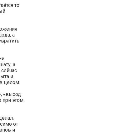
аётся то
вый
ложения
рда, а
евратить
ми
нату, а
 сейчас
пыта и
в целом.
», «выход
о при этом
делал,
исимо от
апов и