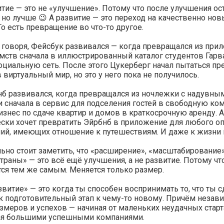
тие — это не «улучшение». Потому что после улучшения ост
 но лучше 😉 А развитие — это переход на качественно но
То есть превращение во что-то другое.
 говоря, Фейсбук развивался — когда превращался из при
мств сначала в иллюстрированный каталог студентов Гарва
оциальную сеть. После этого Цукерберг начал пытаться пр
 виртуальный мир, но это у него пока не получилось.
б развивался, когда превращался из ночлежки с надувны
 сначала в сервис для подселения гостей в свободную ком
изнес по сдаче квартир и домов в краткосрочную аренду. А
ски хочет превратить Эйрбнб в приложение для любого о
ий, имеющих отношение к путешествиям. И даже к жизни 
ьно стоит заметить, что «расширение», «масштабирование
траны» — это всё ещё улучшения, а не развитие. Потому чт
тся тем же самым. Меняется только размер.
звитие» — это когда ты способен воспринимать то, что ты с
к подготовительный этап к чему-то новому. Причём незав
азмеров и успехов — начиная от маленьких неудачных старт
ая большими успешными компаниями.