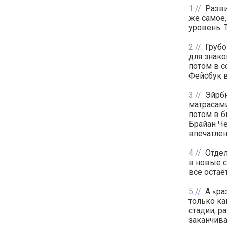
1
Разви
же самое,
уровень. 
2
Грубо
для знако
потом в с
Фейсбук в
3
Эйрбн
матрасами
потом в б
Брайан Че
впечатлен
4
Отдел
в новые с
всё остаё
5
А «ра
только ка
стадии, р
заканчив