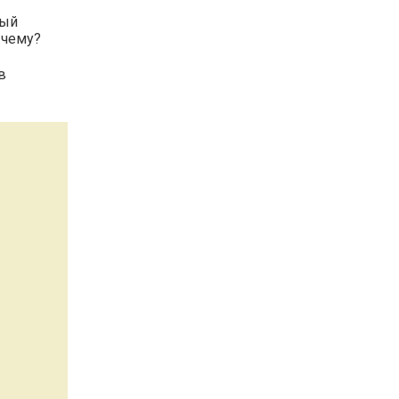
ный
 чему?
в