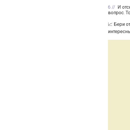
6
И отс
вопрос. Т
📈 Бери о
интересны