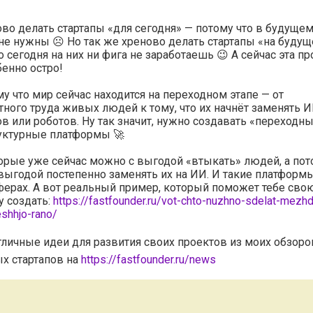
во делать стартапы «для сегодня» — потому что в будущем
не нужны ☹️ Но так же хреново делать стартапы «на будущ
о сегодня на них ни фига не заработаешь 😉 А сейчас эта п
бенно остро!
у что мир сейчас находится на переходном этапе — от
ного труда живых людей к тому, что их начнёт заменять 
в или роботов. Ну так значит, нужно создавать «переходн
уктурные платформы 🚀
орые уже сейчас можно с выгодой «втыкать» людей, а пот
выгодой постепенно заменять их на ИИ. И такие платфор
ферах. А вот реальный пример, который поможет тебе сво
 создать:
https://fastfounder.ru/vot-chto-nuzhno-sdelat-mezh
shhjo-rano/
тличные идеи для развития своих проектов из моих обзоро
х стартапов на
https://fastfounder.ru/news