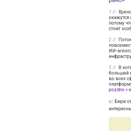
рано»
1
Хрено
окажутся 
потому чт
стоит осо
2
Потом
повсемест
ИИ-агенто
инфрастр
3
В кот
большей 
во всех с
платформу
pozdno-i-e
📈 Бери о
интересны