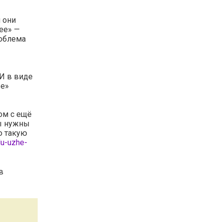
 они
ее» —
роблема
ИИ в виде
ые»
ом с ещё
мы нужны
ю такую
du-uzhe-
в