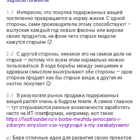
1
Интересно, что покупка подержанных вещей
постепенно превращается в норму жизни. С одной
стороны, сами производители этому способствуют —
выпуская каждый год новые фасоны или версии
своих продуктов, на фоне чего старые модели
кажутся старьём 🥵
2
С другой стороны, никакое это на самом деле не
старьё — потому что всем этим нормально можно
пользоваться. В ходе борьбы между эмоциями и
здравым смыслом выигрывают обе стороны — одна
сторона продаёт как бы старые вещи, а другая их
охотно покупает 😉
3
В результате рынок продажи подержанных
вещей растёт очень в бодром темпе. А самое главное
— тут открываются разные возможности заработать
чисто на ИТ-платформах, например, вот таких:
https://fastfounder.ru/v-borbe-mezhdu-jemocijami-i-
zdravym-smyslom-vse-vyigryvajut-a-my-zarabatyvaem/
📈 Бери отличные идеи для развития своих проектов