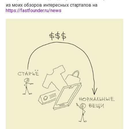
из моих обзоров интересных стартапов на
https://fastfounder.ru/news