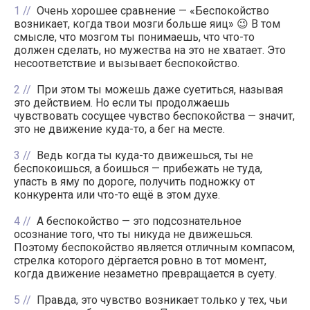
1
Очень хорошее сравнение — «Беспокойство
возникает, когда твои мозги больше яиц» 😉 В том
смысле, что мозгом ты понимаешь, что что-то
должен сделать, но мужества на это не хватает. Это
несоответствие и вызывает беспокойство.
2
При этом ты можешь даже суетиться, называя
это действием. Но если ты продолжаешь
чувствовать сосущее чувство беспокойства — значит,
это не движение куда-то, а бег на месте.
3
Ведь когда ты куда-то движешься, ты не
беспокоишься, а боишься — прибежать не туда,
упасть в яму по дороге, получить подножку от
конкурента или что-то ещё в этом духе.
4
А беспокойство — это подсознательное
осознание того, что ты никуда не движешься.
Поэтому беспокойство является отличным компасом,
стрелка которого дёргается ровно в тот момент,
когда движение незаметно превращается в суету.
5
Правда, это чувство возникает только у тех, чьи