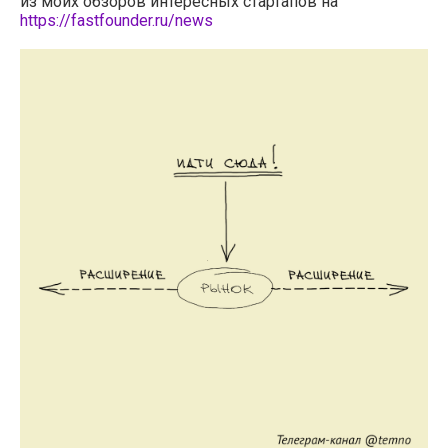
из моих обзоров интересных стартапов на
https://fastfounder.ru/news