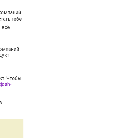
 компаний
тать тебе
е всё
компаний
дукт
кт. Чтобы
tjosh-
в