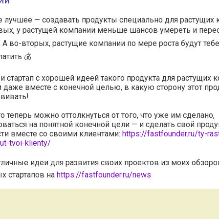
ий
 лучшее — создавать продукты специально для растущих
вых, у растущей компании меньше шансов умереть и перес
️ А во-вторых, растущие компании по мере роста будут теб
атить 💰
 и стартап с хорошей идеей такого продукта для растущих 
 даже вместе с конечной целью, в какую сторону этот про
вивать!
то теперь можно оттолкнуться от того, что уже им сделано,
ваться на понятной конечной цели — и сделать свой проду
сти вместе со своими клиентами:
https://fastfounder.ru/ty-ras
ut-tvoi-klienty/
тличные идеи для развития своих проектов из моих обзоро
х стартапов на
https://fastfounder.ru/news