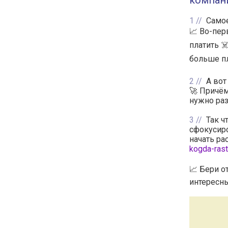
компан
1
Самое
📈 Во-пер
платить ☠
больше пл
2
А вот
🚀 Причём
нужно раз
3
Так ч
сфокусиро
начать ра
kogda-rast
📈 Бери о
интересны