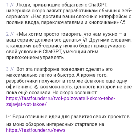
1
Люди, привыкшие общаться с ChatGPT,
наверняка скоро заявят разработчикам обычных веб-
сервисов: «Нас достали ваши сложные интерфейсы с
полями ввода, переключателями и кнопочками» 🥵
2
«Мы хотим просто говорить, что нам нужно — а
ваш сервис должен это делать» 🚀 Другими словами,
к каждому веб-сервису нужно будет прикручивать
свой условный ChatGPT, умеющий этим
приложением управлять.
3
Вот эта платформа позволяет сделать это
максимально легко и быстро. А кроме того,
разработчики получают в том же флаконе ещё одну
офигенную 💪 возможность, ценность которой не все
пока ещё осознали. Но скоро осознают:
https://fastfounder.ru/tvoi-polzovateli-skoro-tebe-
zajavjat-vot-takoe/
📈 Бери отличные идеи для развития своих проектов
из моих обзоров интересных стартапов на
https://fastfounder.ru/news