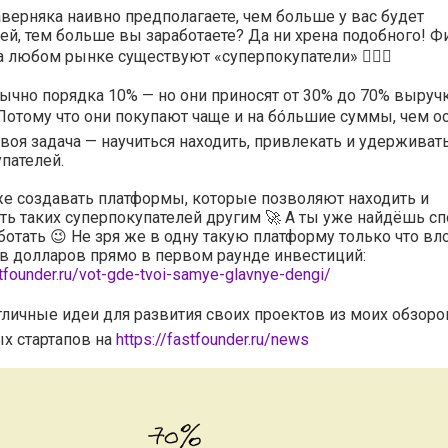
верняка наивно предполагаете, чем больше у вас будет
ей, тем больше вы заработаете? Да ни хрена подобного! Ф
на любом рынке существуют «суперпокупатели» 🦸🏻‍♂️
ычно порядка 10% — но они приносят от 30% до 70% выруч
Потому что они покупают чаще и на бóльшие суммы, чем о
воя задача — научиться находить, привлекать и удерживать
пателей.
е создавать платформы, которые позволяют находить и
ь таких суперпокупателей другим 🚀 А ты уже найдёшь сп
ботать 😉 Не зря же в одну такую платформу только что вл
в долларов прямо в первом раунде инвестиций:
stfounder.ru/vot-gde-tvoi-samye-glavnye-dengi/
тличные идеи для развития своих проектов из моих обзоро
х стартапов на
https://fastfounder.ru/news