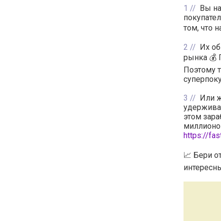
1
Вы на
покупател
том, что 
2
Их об
рынка 💰 
Поэтому т
суперпоку
3
Или ж
удерживат
этом зара
миллионо
https://fa
📈 Бери о
интересны