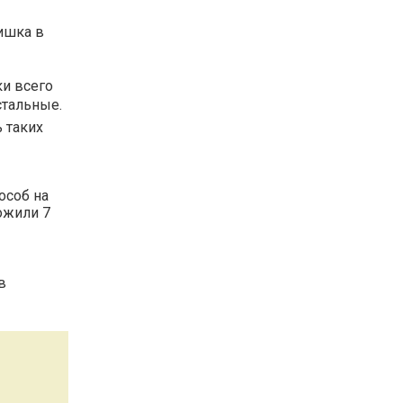
ишка в
ки всего
стальные.
 таких
особ на
ожили 7
в