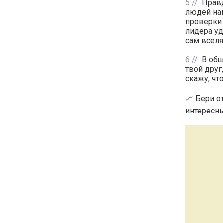
5
Правд
людей нан
проверки 
лидера уд
сам вселя
6
В общ
твой друг
скажу, чт
📈 Бери о
интересны