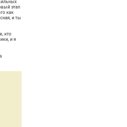
авильных
ервый этап
го как
сная, и ты
, кто
ики, и я
в