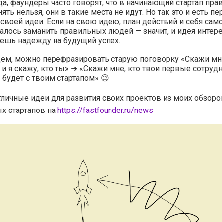
а, фаундеры часто говорят, что в начинающий стартап пр
ять нельзя, они в такие места не идут. Но так это и есть п
своей идеи. Если на свою идею, план действий и себя само
алось заманить правильных людей — значит, и идея интере
ешь надежду на будущий успех.
ем, можно перефразировать старую поговорку «Скажи мне
, и я скажу, кто ты» ➜ «Скажи мне, кто твои первые сотрудн
о будет с твоим стартапом» 😉
тличные идеи для развития своих проектов из моих обзоро
х стартапов на
https://fastfounder.ru/news