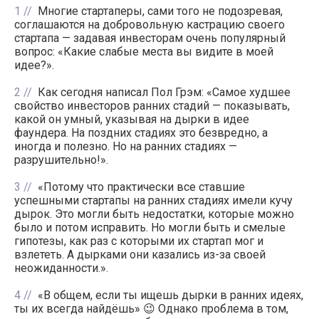
1
Многие стартаперы, сами того не подозревая,
соглашаются на добровольную кастрацию своего
стартапа — задавая инвесторам очень популярный
вопрос: «Какие слабые места вы видите в моей
идее?».
2
Как сегодня написал Пол Грэм: «Самое худшее
свойство инвесторов ранних стадий — показывать,
какой он умный, указывая на дырки в идее
фаундера. На поздних стадиях это безвредно, а
иногда и полезно. Но на ранних стадиях —
разрушительно!».
3
«Потому что практически все ставшие
успешными стартапы на ранних стадиях имели кучу
дырок. Это могли быть недостатки, которые можно
было и потом исправить. Но могли быть и смелые
гипотезы, как раз с которыми их стартап мог и
взлететь. А дырками они казались из-за своей
неожиданности.».
4
«В общем, если ты ищешь дырки в ранних идеях,
ты их всегда найдёшь» 😉 Однако проблема в том,