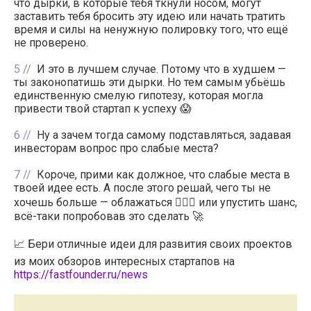
что дырки, в которые тебя ткнули носом, могут
заставить тебя бросить эту идею или начать тратить
время и силы на ненужную полировку того, что ещё
не проверено.
5
И это в лучшем случае. Потому что в худшем —
ты законопатишь эти дырки. Но тем самым убьёшь
единственную смелую гипотезу, которая могла
привести твой стартап к успеху 😱
6
Ну а зачем тогда самому подставляться, задавая
инвесторам вопрос про слабые места?
7
Короче, прими как должное, что слабые места в
твоей идее есть. А после этого решай, чего ты не
хочешь больше — облажаться 🤷🏻‍♂️ или упустить шанс,
всё-таки попробовав это сделать 🚀
📈 Бери отличные идеи для развития своих проектов
из моих обзоров интересных стартапов на
https://fastfounder.ru/news