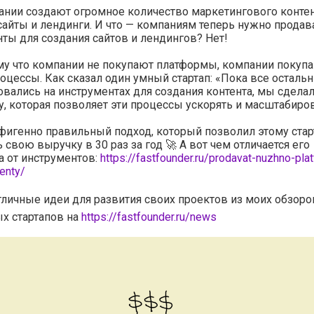
нии создают огромное количество маркетингового контен
сайты и лендинги. И что — компаниям теперь нужно продав
ты для создания сайтов и лендингов? Нет!
у что компании не покупают платформы, компании покуп
оцессы. Как сказал один умный стартап: «Пока все осталь
вались на инструментах для создания контента, мы сдела
, которая позволяет эти процессы ускорять и масштабиров
фигенно правильный подход, который позволил этому стар
 свою выручку в 30 раз за год 🚀 А вот чем отличается его
 от инструментов:
https://fastfounder.ru/prodavat-nuzhno-pla
enty/
тличные идеи для развития своих проектов из моих обзоро
х стартапов на
https://fastfounder.ru/news