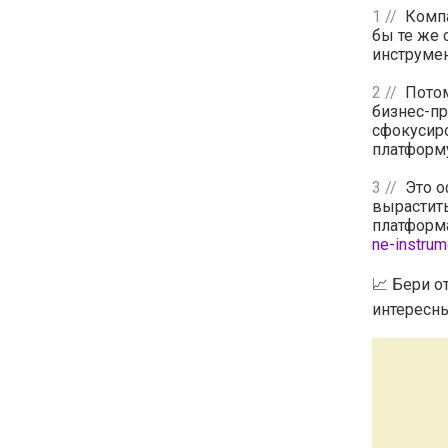
1
Компа
бы те же 
инструмен
2
Потом
бизнес-пр
сфокусиро
платформу
3
Это о
вырастить
платформа
ne-instrum
📈 Бери о
интересны