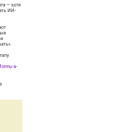
та — хотя
ать ИИ-
ают
ные
ли
ать».
тапу
tformu-a-
в