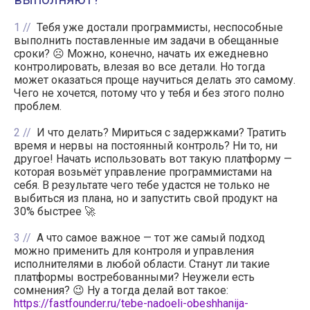
1
Тебя уже достали программисты, неспособные
выполнить поставленные им задачи в обещанные
сроки? ☹️ Можно, конечно, начать их ежедневно
контролировать, влезая во все детали. Но тогда
может оказаться проще научиться делать это самому.
Чего не хочется, потому что у тебя и без этого полно
проблем.
2
И что делать? Мириться с задержками? Тратить
время и нервы на постоянный контроль? Ни то, ни
другое! Начать использовать вот такую платформу —
которая возьмёт управление программистами на
себя. В результате чего тебе удастся не только не
выбиться из плана, но и запустить свой продукт на
30% быстрее 🚀
3
А что самое важное — тот же самый подход
можно применить для контроля и управления
исполнителями в любой области. Станут ли такие
платформы востребованными? Неужели есть
сомнения? 😉 Ну а тогда делай вот такое:
https://fastfounder.ru/tebe-nadoeli-obeshhanija-