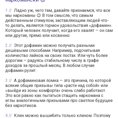
1
Ладно уж, чего там, давайте признаемся, что все
мы наркоманы 😉 В том смысле, что самым
действенным стимулом, заставляющим людей что-
то делать, является гормон удовольствия «дофамин».
Который человек получает, когда его хвалят — он сам
или другие, прямо или косвенно.
2
Этот дофамин можно получать разными
дешёвыми способами. Например, подсчитывая
количество лайков на своих постах. Или чуть более
дорогим — радуясь стабильному числу в графе
доходов за прошлый месяц. В любом случае
дофамин рулит.
3
А дофаминовая ломка — это причина, по которой
всякие общие призывы типа «расти над собой» или
«выйди из зоны комфорта» очень слабо работают.
Это всё равно как пытаться стащить наркомана с
иглы аналогичными призывами про светлое будущее
без наркотиков.
4
Клин можно вышибить только клином. Поэтому