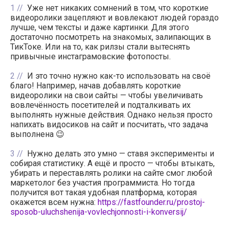
1
Уже нет никаких сомнений в том, что короткие
видеоролики зацепляют и вовлекают людей гораздо
лучше, чем тексты и даже картинки. Для этого
достаточно посмотреть на знакомых, залипающих в
ТикТоке. Или на то, как рилзы стали вытеснять
привычные инстаграмовские фотопосты.
2
И это точно нужно как-то использовать на своё
благо! Например, начав добавлять короткие
видеоролики на свои сайты — чтобы увеличивать
вовлечённость посетителей и подталкивать их
выполнять нужные действия. Однако нельзя просто
напихать видосиков на сайт и посчитать, что задача
выполнена 😉
3
Нужно делать это умно — ставя эксперименты и
собирая статистику. А ещё и просто — чтобы втыкать,
убирать и переставлять ролики на сайте смог любой
маркетолог без участия программиста. Но тогда
получится вот такая удобная платформа, которая
окажется всем нужна:
https://fastfounder.ru/prostoj-
sposob-uluchshenija-vovlechjonnosti-i-konversij/