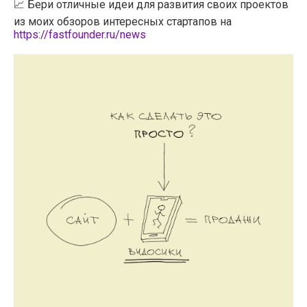
📈 Бери отличные идеи для развития своих проектов
из моих обзоров интересных стартапов на
https://fastfounder.ru/news