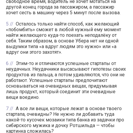
свободное время, водитель не хочет мотаться на
другой конец города за пассажиром, а пассажир
хочет сесть в машину через 5 минут после вызова.
5
Осталось только найти способ, как желающий
«побомбить» сможет в любой нужный ему момент
найти желающего куда-то поехать неподалёку от
себя. Таким образом, в основе Убера нет ни одной
выдумки типа «а вдруг людям это нужно» или «а
вдруг они этого захотят».
6
Этим-то и отличаются успешные стартапы от
неудачных. Неудачники высасывают гипотезы своих
продуктов из пальца, а потом удивляются, что они не
работают. Успешные стартапы предпочитают
основываться на очевидных вещах, придумывая
лишь продукт, который соединит эти очевидные
вещи воедино.
7
А все ли вещи, которые лежат в основе твоего
стартапа, очевидны? Не нужно ли добавить туда
какой-то кусочек мозаики типа банка из задачки про
сибирского мужика и дочку Ротшильда — чтобы
картинка сложилась?