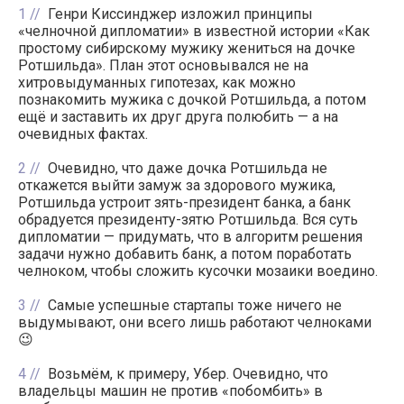
1
Генри Киссинджер изложил принципы
«челночной дипломатии» в известной истории «Как
простому сибирскому мужику жениться на дочке
Ротшильда». План этот основывался не на
хитровыдуманных гипотезах, как можно
познакомить мужика с дочкой Ротшильда, а потом
ещё и заставить их друг друга полюбить — а на
очевидных фактах.
2
Очевидно, что даже дочка Ротшильда не
откажется выйти замуж за здорового мужика,
Ротшильда устроит зять-президент банка, а банк
обрадуется президенту-зятю Ротшильда. Вся суть
дипломатии — придумать, что в алгоритм решения
задачи нужно добавить банк, а потом поработать
челноком, чтобы сложить кусочки мозаики воедино.
3
Самые успешные стартапы тоже ничего не
выдумывают, они всего лишь работают челноками
😉
4
Возьмём, к примеру, Убер. Очевидно, что
владельцы машин не против «побомбить» в