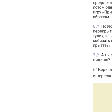
продолжат
потом опя
игру «При
образом.
6
Поэто
перепрыгн
тупик, из
собирать 
прыгать» 
7
А ты 
видишь?
📈 Бери о
интересны