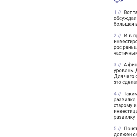
😉»
1
Вот т
обсуждали
большая в
2
И в п
инвестиро
рос раньш
частичны
3
А фиш
уровень. 
Для чего 
это сделат
4
Таким
развилке 
старому и
инвестици
развилку 
5
Понят
должен сн