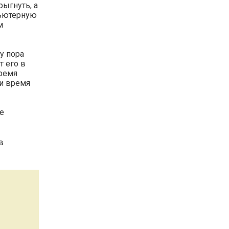
рыгнуть, а
пьютерную
м
у пора
т его в
Время
 и время
е
в