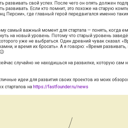
ь развивать свой успех. После чего он опять должен подп
ть развивать. Если кто помнит, это похоже на старую ком
нц Персии», где главный герой передвигался именно таки
му самый важный момент для стартапа — понять, когда ем
уть на новый уровень. Потому что старый уровень заведё
 которого уже не выбраться. Один древний чувак сказал: «
камни, и время их бросать». А я говорю: «Время развивать,
😉
сейчас случайно не находишься на развилке, которую сам н
тличные идеи для развития своих проектов из моих обзоро
х стартапов на
https://fastfounder.ru/news