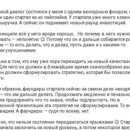
акой диалог состоялся у меня с одним венчурным фондом,
 один стартап из их пайплайна. У стартапа уже много клиен
ыручка. А сейчас он поднимает новый раунд инвестиций.
ринципе всё у него вроде хорошо… Но почему в него нужн
вать — непонятно 😉 Потому что он и дальше собирается ра
е — то есть делать, что и делал, пусть даже и с какими-то
ми улучшениями.
ка в том, что ему уже пора переходить на новый качеств
Для чего он должен в ближайшее время скачкообразно вы
он должен сформулировать стратегию, которая бы позвол
ь.
 образом, фаундеры стартапа сейчас на самом деле находя
— что им дальше делать. Продолжать медленно и печально
ли предпринять что-то новое, чтобы подпрыгнуть. Но в
онной презентации эта стратегия не сформулирована. То е
видим. А фаундеры — судя по всему, нет.
но, что нельзя постоянно передвигаться прыжками 😉 Стар
ачала заскочить на новый уровень, а потом некоторое вр