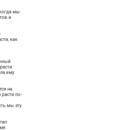
 когда мы
тов и
о
сти, как
енный
расти.
ила ему
тся на
 расти по-
сть мы эту
тап
емя