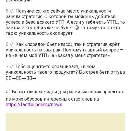
5
Получается, что сейчас место уникальности
заняла стратегия. С которой ты можешь добиться
успеха и безо всякого УТП. А если у тебя есть УТП… то
завтра его у тебя уже не будет 😉 Потому что кто-то
твою уникальность скопирует.
6
Как «порядок бьёт класс», так и стратегия жрёт
уникальность на завтрак. Поэтому главный вопрос —
не «в чём моё УТП», а «какая у меня стратегия».
7
Тебя ещё кто-то спрашивает, «в чём
уникальность твоего продукта»? Быстрее беги оттуда
🏃‍♂️‍➡️🏃‍♂️‍➡️🏃‍♂️‍➡️
📈 Бери отличные идеи для развития своих проектов
из моих обзоров интересных стартапов на
https://fastfounder.ru/news