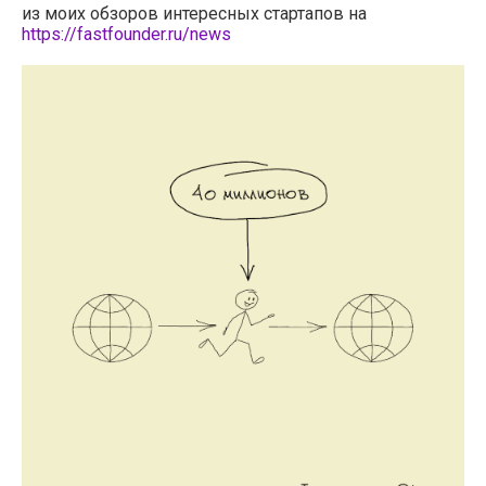
из моих обзоров интересных стартапов на
https://fastfounder.ru/news