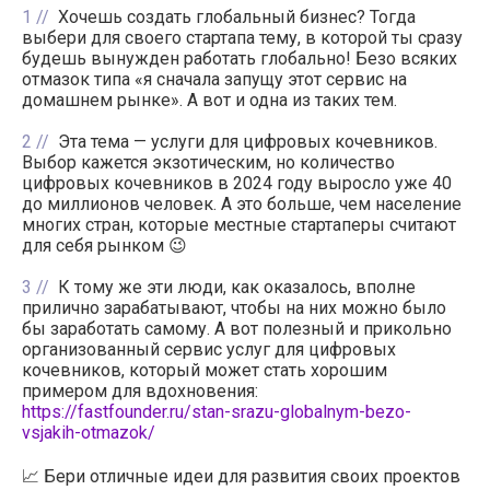
1
Хочешь создать глобальный бизнес? Тогда
выбери для своего стартапа тему, в которой ты сразу
будешь вынужден работать глобально! Безо всяких
отмазок типа «я сначала запущу этот сервис на
домашнем рынке». А вот и одна из таких тем.
2
Эта тема — услуги для цифровых кочевников.
Выбор кажется экзотическим, но количество
цифровых кочевников в 2024 году выросло уже 40
до миллионов человек. А это больше, чем население
многих стран, которые местные стартаперы считают
для себя рынком 😉
3
К тому же эти люди, как оказалось, вполне
прилично зарабатывают, чтобы на них можно было
бы заработать самому. А вот полезный и прикольно
организованный сервис услуг для цифровых
кочевников, который может стать хорошим
примером для вдохновения:
https://fastfounder.ru/stan-srazu-globalnym-bezo-
vsjakih-otmazok/
📈 Бери отличные идеи для развития своих проектов