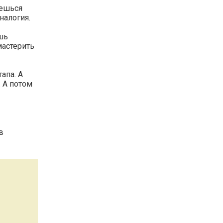
аешься
налогия.
шь
мастерить
апа. А
. А потом
в