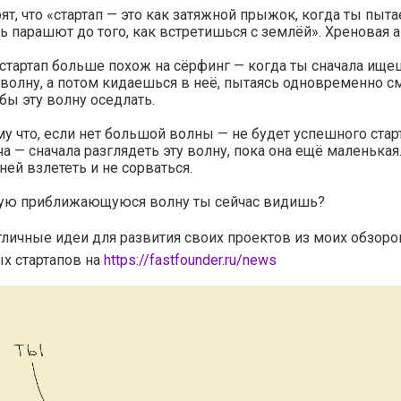
ят, что «стартап — это как затяжной прыжок, когда ты пыт
ь парашют до того, как встретишься с землёй». Хреновая а
стартап больше похож на сёрфинг — когда ты сначала ище
олну, а потом кидаешься в неё, пытаясь одновременно с
обы эту волну оседлать.
у что, если нет большой волны — не будет успешного старт
ча — сначала разглядеть эту волну, пока она ещё маленькая
 ней взлететь и не сорваться.
кую приближающуюся волну ты сейчас видишь?
тличные идеи для развития своих проектов из моих обзоро
х стартапов на
https://fastfounder.ru/news