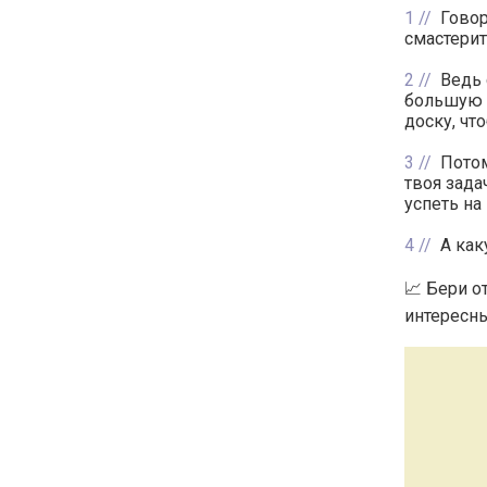
1
Говор
смастерит
2
Ведь 
большую в
доску, чт
3
Потом
твоя зада
успеть на
4
А ка
📈 Бери о
интересны