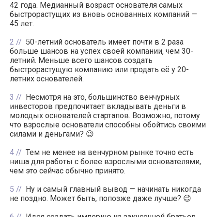
42 года. Медианный возраст основателя самых
быстрорастущих из вновь основанных компаний —
45 лет.
2
50-летний основатель имеет почти в 2 раза
больше шансов на успех своей компании, чем 30-
летний. Меньше всего шансов создать
быстрорастущую компанию или продать её у 20-
летних основателей.
3
Несмотря на это, большинство венчурных
инвесторов предпочитает вкладывать деньги в
молодых основателей стартапов. Возможно, потому
что взрослые основатели способны обойтись своими
силами и деньгами? 😉
4
Тем не менее на венчурном рынке точно есть
ниша для работы с более взрослыми основателями,
чем это сейчас обычно принято.
5
Ну и самый главный вывод — начинать никогда
не поздно. Может быть, попозже даже лучше? 😉
6
Идея создать империю из закусочной братьев