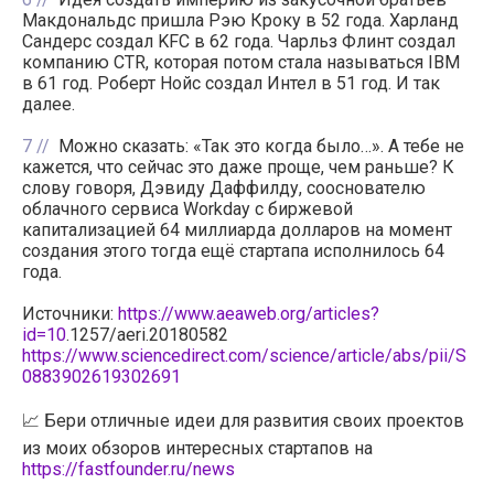
Макдональдс пришла Рэю Кроку в 52 года. Харланд
Сандерс создал KFC в 62 года. Чарльз Флинт создал
компанию CTR, которая потом стала называться IBM
в 61 год. Роберт Нойс создал Интел в 51 год. И так
далее.
7
Можно сказать: «Так это когда было…». А тебе не
кажется, что сейчас это даже проще, чем раньше? К
слову говоря, Дэвиду Даффилду, сооснователю
облачного сервиса Workday с биржевой
капитализацией 64 миллиарда долларов на момент
создания этого тогда ещё стартапа исполнилось 64
года.
Источники:
https://www.aeaweb.org/articles?
id=10
.1257/aeri.20180582
https://www.sciencedirect.com/science/article/abs/pii/S
0883902619302691
📈 Бери отличные идеи для развития своих проектов
из моих обзоров интересных стартапов на
https://fastfounder.ru/news